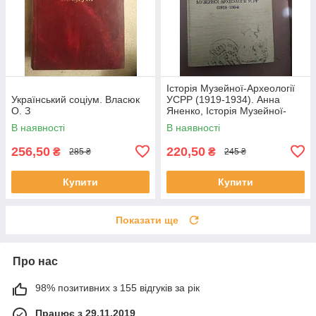
Історія Музейної-Археології
Український соціум. Власюк
УСРР (1919-1934). Анна
О. З
Яненко, Історія Музейної-
Археології УСРР (1919-1934).
В наявності
В наявності
Анна
256,50
220,50
₴
₴
285 ₴
245 ₴
Купити
Купити
Показати ще
Про нас
98% позитивних з 155 відгуків за рік
Працює з 29.11.2019