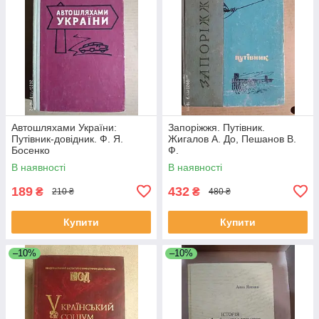
Автошляхами України:
Запоріжжя. Путівник.
Путівник-довідник. Ф. Я.
Жигалов А. До, Пешанов В.
Босенко
Ф.
В наявності
В наявності
189
432
₴
₴
210 ₴
480 ₴
Купити
Купити
–10%
–10%