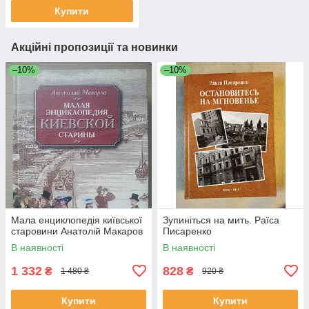
Купити
Акційні пропозиції та новинки
–10%
–10%
Мала енциклопедія київської
Зупиніться на мить. Раїса
старовини Анатолій Макаров
Писаренко
В наявності
В наявності
1 332
828
₴
₴
1 480 ₴
920 ₴
Купити
Купити