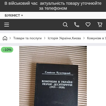
В військовий час актуальність товару уточнюйте
за телефоном
БУКІНІСТ +
Товари та послуги
Історія України,Києва
Комунізм в 
–10%