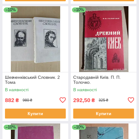
–10%
–10%
Шевченківський Словник. 2
Стародавній Київ. П. П.
Тома
Толочко.
В наявності
В наявності
882
292,50
₴
₴
980 ₴
325 ₴
Купити
Купити
–10%
–10%